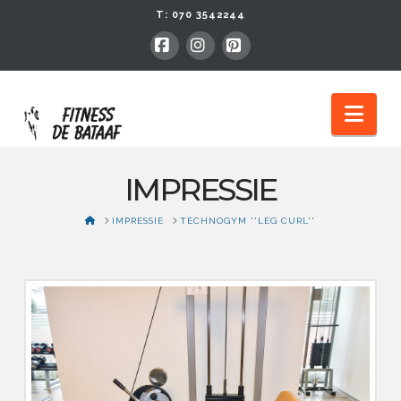
T:
070 3542244
Facebook
Instagram
Pinterest
Nav
IMPRESSIE
HOME
IMPRESSIE
TECHNOGYM ''LEG CURL''