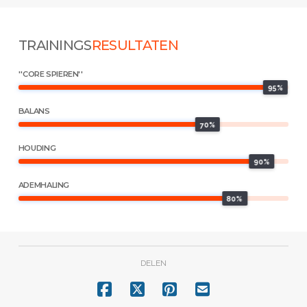
TRAININGS
RESULTATEN
''CORE SPIEREN''
95%
BALANS
70%
HOUDING
90%
ADEMHALING
80%
DELEN